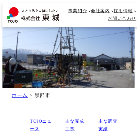
内
事業紹介
事業紹介
会社案内
会社案内
採用情報
採用情報
容
検
お問い合わせ
お問い合わせ
を
索
ス
キ
ッ
プ
黒部市
ホーム
>
黒部市
TOJOニュ
主な完成
主な調査
ース
工事
実績