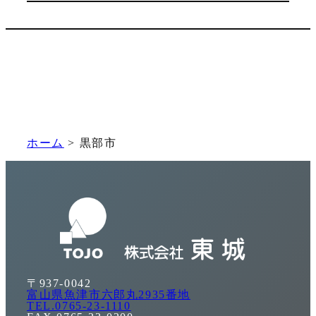
部
市
若
ホーム
>
黒部市
栗
地
区
〒937-0042
富山県魚津市六郎丸2935番地
土
TEL.0765-23-1110