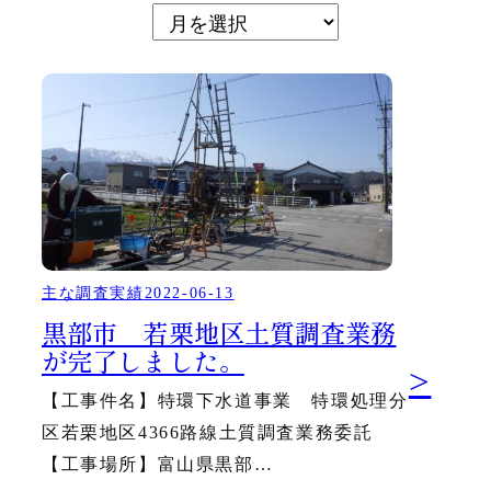
ア
ー
カ
イ
ブ
主な調査実績
2022-06-13
黒部市 若栗地区土質調査業務
が完了しました。
:
>
【工事件名】特環下水道事業 特環処理分
区若栗地区4366路線土質調査業務委託
黒
【工事場所】富山県黒部…