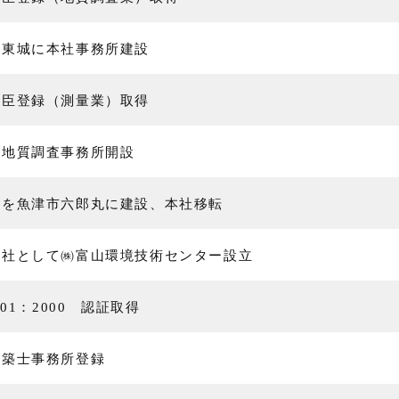
市東城に本社事務所建設
大臣登録（測量業）取得
・地質調査事務所開設
屋を魚津市六郎丸に建設、本社移転
会社として㈱富山環境技術センター設立
9001：2000 認証取得
建築⼠事務所登録