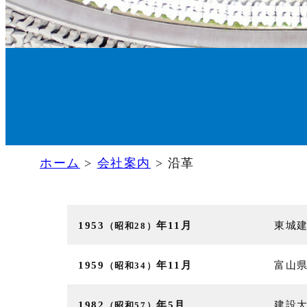
ホーム
>
会社案内
>
沿革
1953
年11月
東城
（昭和28）
1959
年11月
富山
（昭和34）
1982
年5月
建設
（昭和57）