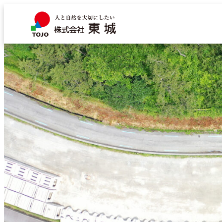
内
容
を
ス
キ
ッ
プ