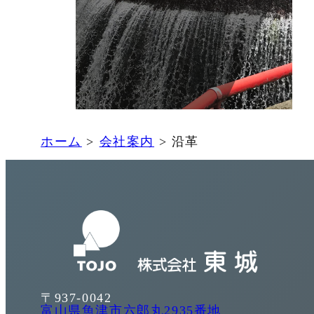
ホーム
>
会社案内
>
沿革
〒937-0042
富山県魚津市六郎丸2935番地