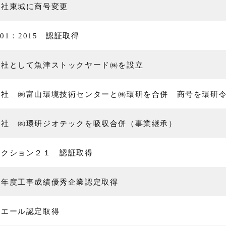
会社東城に商号変更
9001：2015 認証取得
会社として魚津ストックヤード㈱を設立
会社 ㈱富山環境技術センターと㈱環研を合併 商号を環研
会社 ㈱環研ジオテックを吸収合併（事業継承）
アクション２１ 認証取得
６年度⼯事成績優秀企業認定取得
スエール認定取得