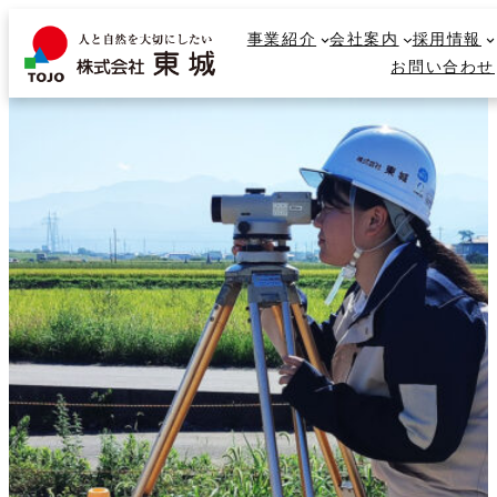
内
事業紹介
事業紹介
会社案内
会社案内
採用情報
採用情報
容
検
お問い合わせ
お問い合わせ
を
索
ス
キ
ッ
プ