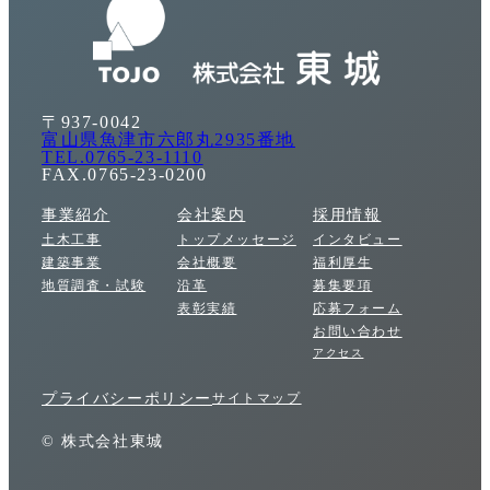
〒937-0042
富山県魚津市六郎丸2935番地
TEL.0765-23-1110
FAX.0765-23-0200
事業紹介
会社案内
採用情報
土木工事
トップメッセージ
インタビュー
建築事業
会社概要
福利厚生
地質調査・試験
沿革
募集要項
表彰実績
応募フォーム
お問い合わせ
アクセス
プライバシーポリシー
サイトマップ
© 株式会社東城