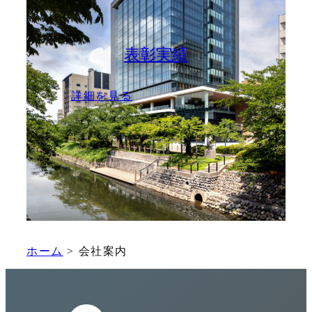
表彰実績
:
詳細を見る
表
彰
実
績
ホーム
>
会社案内