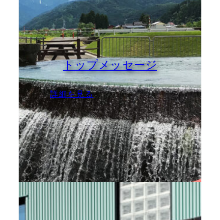
トップメッセージ
:
詳細を見る
ト
ッ
プ
メ
ッ
セ
ー
ジ