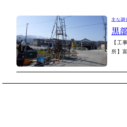
主な調
黒
【工
所】