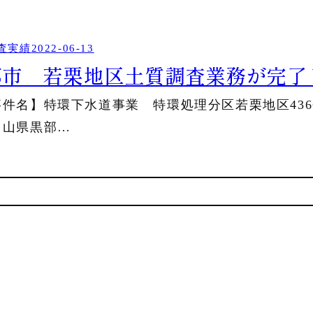
カ
イ
ブ
査実績
2022-06-13
部市 若栗地区土質調査業務が完了
事件名】特環下水道事業 特環処理分区若栗地区436
富山県黒部…