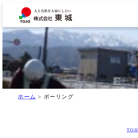
内
容
を
ス
キ
ッ
プ
ホーム
>
ボーリング
TO