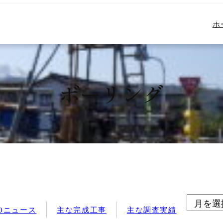
ホー
ホ
ボーリング
ア
JOニュース
主な完成工事
主な調査実績
ー