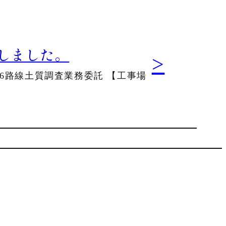
しました。
:
>
6路線土質調査業務委託 【工事場
黒
部
市