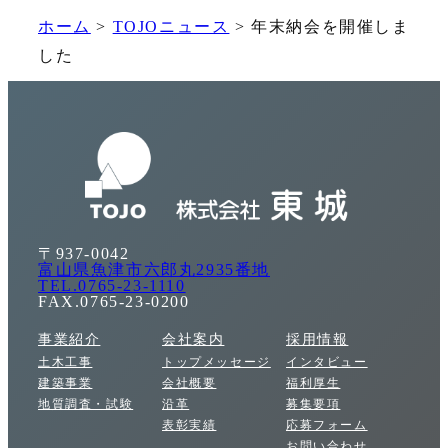
ホーム
>
TOJOニュース
>
年末納会を開催しま
した
〒937-0042
富山県魚津市六郎丸2935番地
TEL.0765-23-1110
FAX.0765-23-0200
事業紹介
会社案内
採用情報
土木工事
トップメッセージ
インタビュー
建築事業
会社概要
福利厚生
地質調査・試験
沿革
募集要項
表彰実績
応募フォーム
お問い合わせ