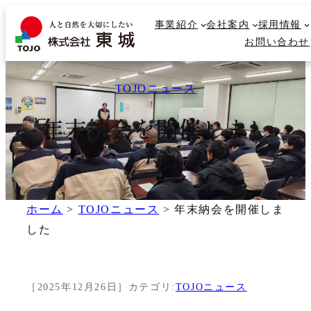
内
事業紹介
事業紹介
会社案内
会社案内
採用情報
採用情報
容
検
お問い合わせ
お問い合わせ
を
索
ス
キ
TOJOニュース
ッ
年末納会を開催しまし
プ
た
ホーム
>
TOJOニュース
>
年末納会を開催しま
した
［
2025年12月26日
］
カテゴリ:
TOJOニュース