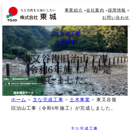
内
事業紹介
事業紹介
会社案内
会社案内
採用情報
採用情報
容
検
お問い合わせ
お問い合わせ
を
索
ス
主な完成工事
キ
ッ
土木事業
プ
東又谷復旧治山工事
（令和6年施工）が完
成しました。
ホーム
>
主な完成工事
>
土木事業
>
東又谷復
旧治山工事（令和6年施工）が完成しました。
主な完成工事