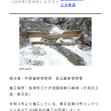
［
2025年1月30日
］
カテゴリ:
土木事業
default
発注者：中部森林管理局 富山森林管理署
施工場所：魚津市三ケ片貝国有林55林班（片貝川上
流・東又谷）
令和３年より施工している、東又谷第10号コンクリ
ート谷止工の4年目の施工が完成しました。