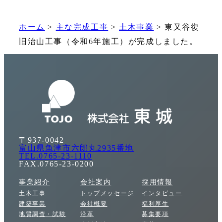
ホーム
>
主な完成工事
>
土木事業
>
東又谷復
旧治山工事（令和6年施工）が完成しました。
〒937-0042
富山県魚津市六郎丸2935番地
TEL.0765-23-1110
FAX.0765-23-0200
事業紹介
会社案内
採用情報
土木工事
トップメッセージ
インタビュー
建築事業
会社概要
福利厚生
地質調査・試験
沿革
募集要項