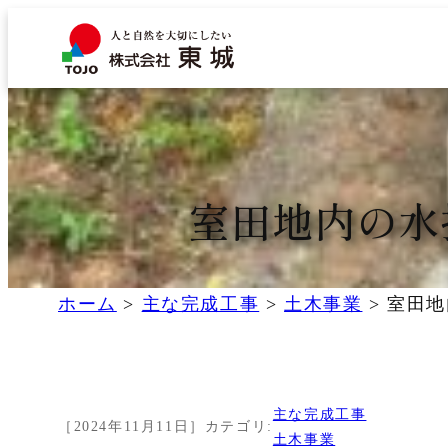
内
容
を
ス
キ
ッ
プ
室田地内の水
ホーム
>
主な完成工事
>
土木事業
>
室田地
主な完成工事
［
2024年11月11日
］
カテゴリ:
土木事業