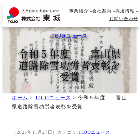
内
事業紹介
事業紹介
会社案内
会社案内
採用情報
採用情報
容
検
お問い合わせ
お問い合わせ
を
索
ス
TOJOニュース
キ
ッ
令和５年度 富山県
プ
道路除雪功労者表彰を
受賞
ホーム
>
TOJOニュース
>
令和５年度 富山
県道路除雪功労者表彰を受賞
［
2023年11月27日
］
カテゴリ:
TOJOニュース