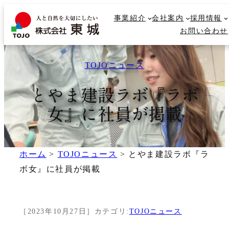
内
事業紹介
事業紹介
会社案内
会社案内
採用情報
採用情報
容
検
お問い合わせ
お問い合わせ
を
索
ス
キ
TOJOニュース
ッ
とやま建設ラボ『ラボ
プ
女』に社員が掲載
ホーム
>
TOJOニュース
>
とやま建設ラボ『ラ
ボ女』に社員が掲載
［
2023年10月27日
］
カテゴリ:
TOJOニュース