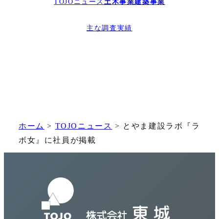
TOJOニュース
土木事業
建築事業
主な調査実績
ホーム
>
TOJOニュース
>
とやま建設ラボ『ラ
ボ女』に社員が掲載