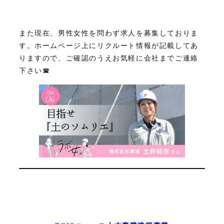
また現在、男性女性を問わず求人を募集しておりま
す。ホームページ上にリクルート情報が記載してあ
りますので、ご確認のうえお気軽に会社までご連絡
下さい☎