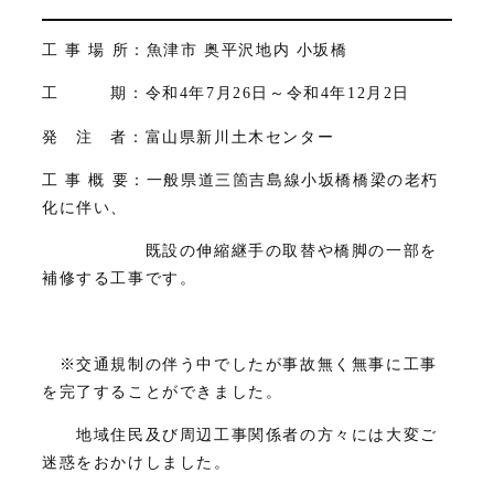
工 事 場 所：魚津市 奥平沢地内 小坂橋
工 期：令和4年7月26日～令和4年12月2日
発 注 者：富山県新川土木センター
工 事 概 要：一般県道三箇吉島線小坂橋橋梁の老朽
化に伴い、
既設の伸縮継手の取替や橋脚の一部を
補修する工事です。
※交通規制の伴う中でしたが事故無く無事に工事
を完了することができました。
地域住民及び周辺工事関係者の方々には大変ご
迷惑をおかけしました。