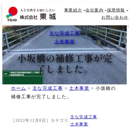
内
事業紹介
事業紹介
会社案内
会社案内
採用情報
採用情報
容
検
お問い合わせ
お問い合わせ
を
索
ス
主な完成工事
キ
ッ
土木事業
プ
小坂橋の補修工事が完
了しました。
ホーム
>
主な完成工事
>
土木事業
>
小坂橋の
補修工事が完了しました。
主な完成工事
［
2022年12月8日
］
カテゴリ:
土木事業